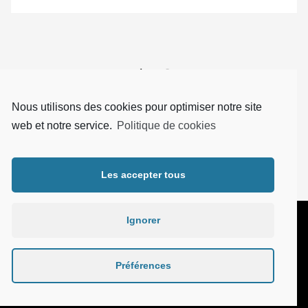
1
2
Nous utilisons des cookies pour optimiser notre site
web et notre service.
Politique de cookies
Les accepter tous
Ignorer
Préférences
©2021 Copyright Cabinet Brown :
Conditions générales
&
Politique de
confidentialité
Réalisé par
Ad&Band