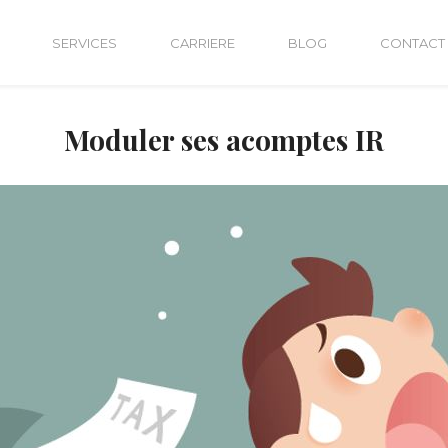
SERVICES
CARRIERE
BLOG
CONTACT
Moduler ses acomptes IR