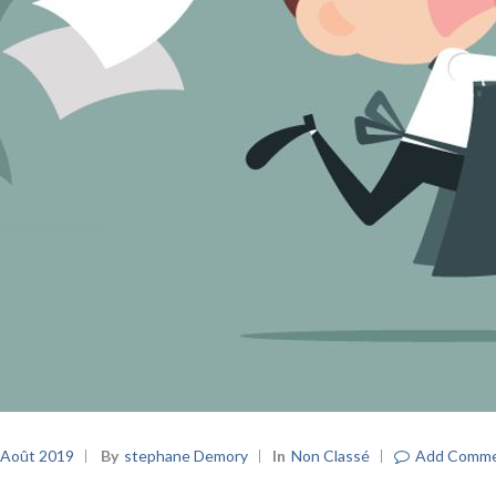
 Août 2019
By
Stephane Demory
In
Non Classé
Add Comm