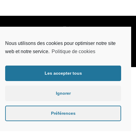
Nous utilisons des cookies pour optimiser notre site
©2021 Copyright Cabinet Brown :
Conditions générales
&
Politique de
web et notre service.
Politique de cookies
confidentialité
Réalisé par
Ad&Band
Les accepter tous
Ignorer
Préférences